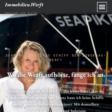
Immobilien.Werft
QUALITÄT DIE BLEIBT
SEAPIKE · LETZTES SCHIFF DER LINDENAU-
WERFT
Wo die Werft aufhörte, fange ich an.
Hinter mir liegt die SEAPIKE — das letzte Schiff, das die
Lindenau-Werft gebaut hat. Heute baue ich keine Schiffe
mehr, sondern Mehrfamilienhäuser. Mit demselben
Anspruch an Material und Substanz.